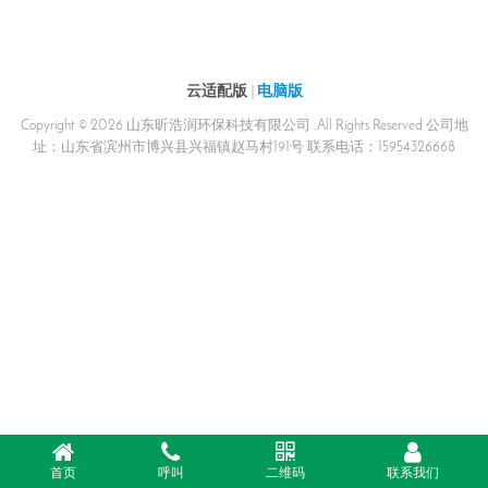
云适配版
|
电脑版
Copyright © 2026 山东昕浩润环保科技有限公司 .All Rights Reserved 公司地
址：山东省滨州市博兴县兴福镇赵马村191号 联系电话：15954326668
首页
呼叫
二维码
联系我们