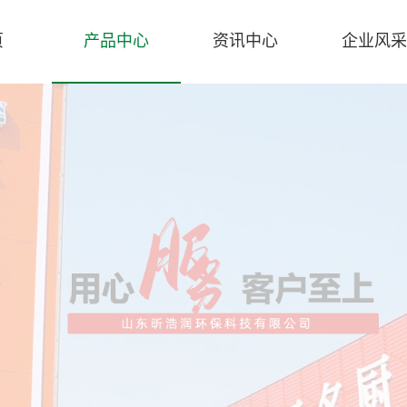
页
产品中心
资讯中心
企业风采