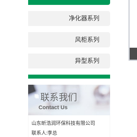
净化器系列
风柜系列
异型系列
联系我们
Contact Us
山东昕浩润环保科技有限公司
联系人:李总