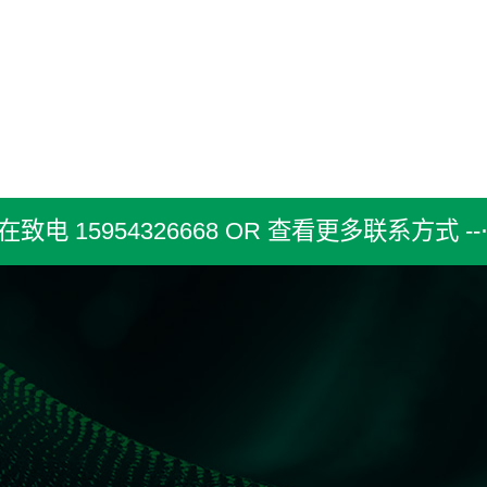
在致电
15954326668
OR 查看更多联系方式 --⋅