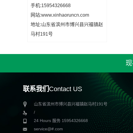
手机:15954326668
网站:
www.xinhaoruncn.com
地址:山东省滨州市博兴县兴福镇赵
马村191号
现
联系我们
Contact US
山东省滨州市博兴县兴福镇赵马村191号
/
24 Hours 服务 15954326668
service@#.com