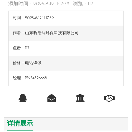
添加时间：2025-6-12 11:17:39 浏览：
117
时间：2025-6-12 11:17:39
作者：山东昕浩润环保科技有限公司
点击：
117
价格：
电话详谈
经理：15954326668
详情展示