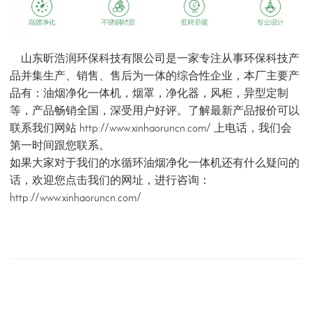
山东昕浩润环保科技有限公司是一家专注从事环保科技产
品并集生产、销售、售后为一体的综合性企业，本厂主要产
品有：
油烟净化一体机
，
烟罩
，
净化器
，
风柜
，
异型定制
等，产品畅销全国，深受用户好评。了解最新产品报价可以
联系我们网站
http://www.xinhaoruncn.com/
上电话，我们会
第一时间跟您联系。
如果大家对于我们的
水循环油烟净化一体机
还有什么疑问的
话，欢迎您点击我们的网址，进行咨询：
http://www.xinhaoruncn.com/