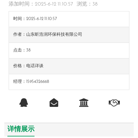
添加时间：2025-6-12 11:10:57 浏览：
38
时间：2025-6-12 11:10:57
作者：山东昕浩润环保科技有限公司
点击：
38
价格：
电话详谈
经理：15954326668
详情展示