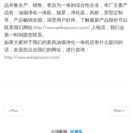
品并集生产、销售、售后为一体的综合性企业，本厂主要产
品有：
油烟净化一体机
，
烟罩
，
净化器
，
风柜
，
异型定制
等，产品畅销全国，深受用户好评。了解最新产品报价可以
联系我们网站
http://www.xinhaoruncn.com/
上电话，我们会
第一时间跟您联系。
如果大家对于我们的
新风油烟净化一体机
还有什么疑问的
话，欢迎您点击我们的网址，进行咨询：
http://www.xinhaoruncn.com/
« Prev
Next »
云适配版
|
电脑版